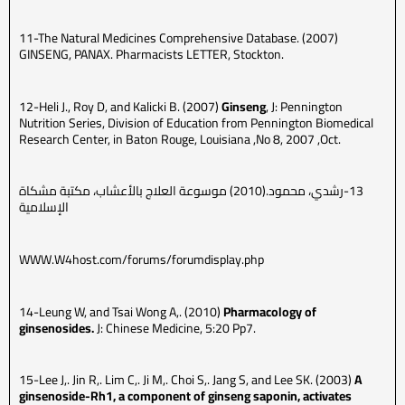
11-The Natural Medicines Comprehensive Database. (2007)
GINSENG, PANAX. Pharmacists LETTER, Stockton.
12-Heli J., Roy D, and Kalicki B. (2007)
Ginseng
, J: Pennington
Nutrition Series, Division of Education from Pennington Biomedical
Research Center, in Baton Rouge, Louisiana ,No 8, 2007 ,Oct.
13-رشدي، محمود.(2010) موسوعة العلاج بالأعشاب، مكتبة مشكاة
الإسلامية
WWW.W4host.com/forums/forumdisplay.php
14-Leung W, and Tsai Wong A,. (2010)
Pharmacology of
ginsenosides.
J: Chinese Medicine, 5:20 Pp7.
15-Lee J,. Jin R,. Lim C,. Ji M,. Choi S,. Jang S, and Lee SK. (2003)
A
ginsenoside-Rh1, a component of ginseng saponin, activates