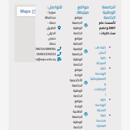
الجامعة
مواقع
للتواصل :
الوطنية
مرتبطة:
سوريا -
الخاصة
موقع
محافظة
تأسست عام
الجامعة
حماة -
2007 و تضم
الوطنية
الطريق
ست كليات :
الخاصة
الدولي
موقع
حمص
المكتبة
حماة
كلية طب
الرقمية
0096334589094
أسنان
للجامعة
00963335033
كلية
الوطنية
info@wpu.edu.sy
الصيدلة
الخاصة
كلية
موقع
الهندسة
الواحة
(المعلوماتية
الأكاديمية
و
للجامعة
الإتصالات
الوطنية
)
الخاصة
كلية
موقع
الهندسة
الواحة
المدنية
الطلابية
كلية
للجامعة
هندسة
الوطنية
العمارة
الخاصة