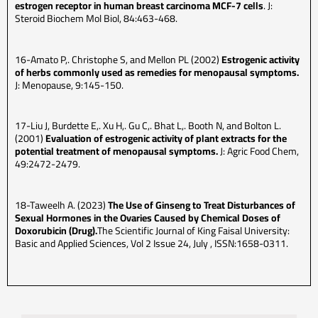
estrogen receptor in human breast carcinoma MCF-7 cells
. J:
Steroid Biochem Mol Biol, 84:463-468.
16-Amato P,. Christophe S, and Mellon PL (2002)
Estrogenic activity
of herbs commonly used as remedies for menopausal symptoms.
J: Menopause, 9:145-150.
17-Liu J, Burdette E,. Xu H,. Gu C,. Bhat L,. Booth N, and Bolton L.
(2001)
Evaluation of estrogenic activity of plant extracts for the
potential treatment of menopausal symptoms.
J: Agric Food Chem,
49:2472-2479.
18-Taweelh A. (2023)
The Use of Ginseng to Treat Disturbances of
Sexual Hormones in the Ovaries Caused by Chemical Doses of
Doxorubicin (Drug).
The Scientific Journal of King Faisal University:
Basic and Applied Sciences, Vol 2 Issue 24, July , ISSN:1658-0311.