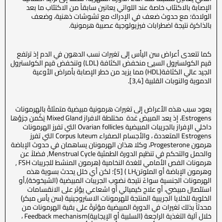
الإصابة بالاكتئاب خاصة عند اللواتي يعانين سابقاً من الاكتئاب ما بعد
الولادة؛ مع حدوث ضعف في الإدراك مع تشوشات ذهنية، وضعف
بالذاكرة نتيجة اضطرابات فيزيولوجية عصبية هرمونية.
كما تتعدى أعراض سن اليأس إلى تغيرات نسب الدهون في الدم إذ ترتفع
قيم الكولسترول السيئ منخفض الكثافة (LDL) وتنخفض قيم الكولسترول
الجيد عالي الكثافة(HDL) مما يزيد من خطر الإصابة بأمراض الأوعية
الدموية والنوبات القلبية [3,4].
يعود سبب هذه الأعراض إلى تغيرات هرمونية مبيضية متمثلةً بالهرمونات
Estrogens، إذ يعد المبيض غدة مختلطة الافراز Mixed Gland يَكْمن جزؤها
داخلي الإفراز بالجريبات المبيضية Ovarian follicles التي تفرز الهرمونات
Estrogens المتعددة ، والأجسام الصفراء Corpus luteum التي تفرز
هرمون Progesterone، وكلا هذان الهرمونان يساهمان في حدوث الإباضة
والحمل والتحكم في تنظيم الدورة الطمثية Menstrual Cycle, فضلاً عن
هرمونات الفص الأمامي للغدة النخامية (هرمون المنشط للجريبات FSH ,
وهرمون الإباضة أو الملوتنLH ) [5]؛ لكن أي خلل يحدث بسوية هذه
الهرمونات الجنسية سواءً نتيجة نضوب الجريبات المبيضية (الشيخوخة),أو
استئصال مبيضي، أو علاج كيميائي أو اشعاعي يؤثر على الانقسامات
الخلوية للخلايا الجريبية المنتجة للهرمونات الاستروجينية (سن يأس مبكر)
محدثاً بذلك تغيرات في الدورة المبيضية مؤثرةً على بقية الهرمونات من
خلال آلية التغذية الراجعة (السلبية أو الإيجابية)Feedback mechanism ،