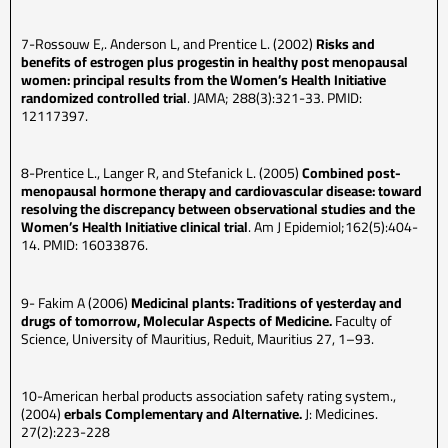
7-Rossouw E,. Anderson L, and Prentice L. (2002)
Risks and
benefits of estrogen plus progestin in healthy post menopausal
women: principal results from the Women’s Health Initiative
randomized controlled trial
. JAMA; 288(3):321-33. PMID:
12117397.
8-Prentice L., Langer R, and Stefanick L. (2005)
Combined post-
menopausal hormone therapy and cardiovascular disease: toward
resolving the discrepancy between observational studies and the
Women’s Health Initiative clinical trial
. Am J Epidemiol;162(5):404-
14. PMID: 16033876.
9- Fakim A (2006)
Medicinal plants: Traditions of yesterday and
drugs of tomorrow, Molecular Aspects of Medicine.
Faculty of
Science, University of Mauritius, Reduit, Mauritius 27, 1–93.
10-American herbal products association safety rating system.,
(2004)
erbals Complementary and Alternative.
J: Medicines.
27(2):223-228