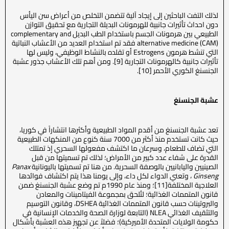
لذلك التفت الباحثين إلى إيجاد آلية تتضمن التخلص من أعراض سن اليأس
دون احداث تأثيرات جانبية للهرمونات البديلة التجارية مع تحقيق التوازن
الطبيعي بين هرمونات الجسم باستخدام الطب البديل complementary and
alternative medicine (CAM) فقد تم استخدام العديد من الأعشاب النباتية
التي تنشط هرمون Estrogens أو تقلده بالنشاط الوظيفي، وليس لها
تأثيرات جانبية كالهرمونات التجارية [9]. ومن أهم تلك الأعشاب جذور عشبة
الجنسنغ الكوري الأحمر [10].
عشبة الجنسنغ
تعد عشبة الجنسنغ من أقدم المواد الطبيعية وأكثرها انتشاراً في كوريا،
حيث كانت تستخدم منذ أكثر من 7000 سنة كنوع من المنكهات الطبيعية
التي تضاف للطعام، وسرعان ما اكتشف مفعولها السحري إذ تمتلك
القدرة على شفاء عدد كبير من الأمراض؛ لذلك تم تسميتها من قبل
الصينيين واليابانيين بالوصفة السحرية. من هنا تم تسميتها باليونانية
Panax
Ginseng
، وتعني الدواء لكل داء، وإلى يومنا هذا يتم اكتشاف فوائدها
العلاجية المختلفة[11]؛ ومنذ عام 1990م تم وضع عشبة الجنسنغ ضمن
قانون المتممات الغذائية؛ لتُلحق بمجموعة الفيتامينات والمعادن
والبروتينات حسب قانون المتممات الغذائية DSHEA، وقانون التوسيم
والتثقيف الغذائي NLEA (التابعة لوزارة الصحة والخدمات الإنسانية في
حكومة الولايات المتحدة الأميركية)؛ فضلاً عن تجهيز هذه العشبة بأشكال