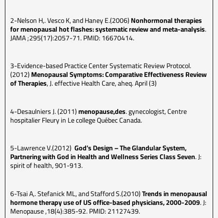
2-Nelson H,. Vesco K, and Haney E.(2006)
Nonhormonal therapies
for menopausal hot flashes: systematic review and meta-analysis
.
JAMA ;295(17):2057-71. PMID: 16670414.
3-Evidence-based Practice Center Systematic Review Protocol.
(2012)
Menopausal Symptoms: Comparative Effectiveness Review
of Therapies
, J. effective Health Care, aheq. April (3)
4-Desaulniers J. (2011)
menopause,des
. gynecologist, Centre
hospitalier Fleury in Le college Québec Canada.
5-Lawrence V.(2012)
God’s Design – The Glandular System,
Partnering with God in Health and Wellness Series Class Seven
. J:
spirit of health, 901-913.
6-Tsai A,. Stefanick ML, and Stafford S.(2010)
Trends in menopausal
hormone therapy use of US office-based physicians, 2000-2009
. J:
Menopause ,18(4):385-92. PMID: 21127439.