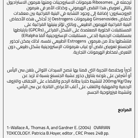
ترجمته في Ribosomes هرمونات الاستروجينات ومنها هرمون الاستراديول
بالتالي تعويض هذا النقص الهرموني، وكذلك الأمر في هرمون
البروجسترون؛ إضافة إلى وجود التشابه في البنية الفراغية بين معقدات
أحماض Ginsenosides وهرمونات Oestrogens إذ تُحاكي هذه الأحماض
البنية الفراغية للهرمون الطبيعي وبالتي تؤثر ببنيتها الفراغية على
المستقبلات الخلوية المعتمدة على الشكل الفراغي (GPCRs) بارتباطها
بمستقبلات الرحمية (تدعى مستقبلات الإستروجينية ألفا ERalpha)
فتنشطها بدلاً من هرمون Estrogens الطبيعي نفسه. لذلك يمكن لجذور
الجنسنغ تعويض نقص أو غياب هرمونات الإستروجينية بشكل طبيعي دون
التعرض لمخاطر الهرمونات التجارية.
أخيراً وبخلاصة التجربة التي قمنا بها ننصح السيدات اللواتي بلغن سن اليأس
أو أشرفن على بلوغه بتناول جذور عشبة الجنسنغ بنسبة لا تزيد عن
200mg/Kg/Day لتنشيط خلايا بطانة الرحم والقضاء على التجفاف والنزوف
الرحمية والمهبلية والتغلب على أغلب الأعراض الناتجة عن سن اليأس،
وتنشيط فيزولوجية الجسم.
المراجع
1-Wallace A,. Thomas A, and Gardner E. (2004) OVARIAN
TOXICOLOGY. Patricia B.Hoyer, editor , CRC Prees 248 pp.