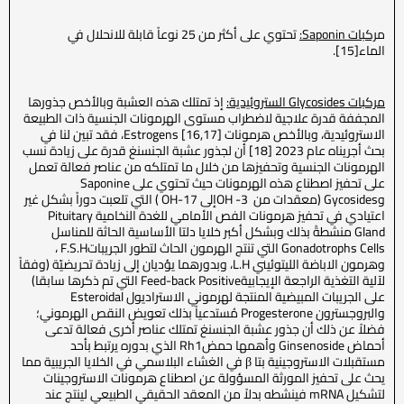
م
ركبات
Saponin
:
تحتوي على أكثر من 25 نوعاً قابلة للانحلال في
الماء[15].
مركبات
Glycosides
الستروئيدية
:
إذ تمتلك هذه العشبة وبالأخص جذورها
المجففة قدرة علاجية لاضطراب مستوى الهرمونات الجنسية ذات الطبيعة
الاستروئيدية، وبالأخص هرمونات Estrogens [16,17]، فقد تبين لنا في
بحث أجريناه عام 2023 [18] أن لجذور عشبة الجنسنغ قدرة على زيادة نسب
الهرمونات الجنسية وتحفيزها من خلال ما تمتلكه من عناصر فعالة تعمل
على تحفيز اصطناع هذه الهرمونات حيث تحتوي على Saponine
وGycosides (معقدات من 3- OHإلى 17-OH ) التي تلعبت دوراً بشكل غير
اعتيادي في تحفيز هرمونات الفص الأمامي للغدة النخامية Pituitary
Gland منشطةً بذلك وبشكل أكبر خلايا دلتا الأساسية الحاثة للمناسل
Gonadotrophs Cells التي تنتج الهرمون الحاث لتطور الجريباتF.S.H ،
وهرمون الاباضة الليتوئيني L.H، وبدورهما يؤديان إلى زيادة تحريضيّة (وفقاً
لآلية التغذية الراجعة الإيجابيةFeed-back Positive التي تم ذكرها سابقا)
على الجريبات المبيضية المنتجة لهرموني الاستراديول Esteroidal
والبروجسترون Progesterone مُستدعياً بذلك تعويض النقص الهرموني؛
فضلاً عن ذلك أن جذور عشبة الجنسنغ تمتلك عناصر أخرى فعالة تدعى
أحماض Ginsenoside وأهمها حمضRh1 الذي بدوره يرتبط بأحد
مستقبلات الاستروجينية بتا β في الغشاء البلاسمي في الخلايا الجريبية مما
يحث على تحفيز المورثة المسؤولة عن اصطناع هرمونات الاستروجينات
لتشكيل mRNA فينشطه بدلاً من المعقد الحقيقي الطبيعي لينتج عند