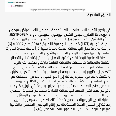
الطرق العلاجية
في بادئ الأمر كانت العلاجات المستخدمة للحد من تلك الأعراض هرمون
Estrogens التجاري كبديل لنقص الهرمون الطبيعي (دواء ESTROFEM)،
إلا أن الباحثين من كلية Québec الكندية حذرت من استخدام الهرمونات
البديلة التجارية (HRT) كما أجرت الجمعية الأمريكية (FDA) عام 2002م [6]
دراسة سريرية حول الهرمونات البديلة وجدت فيها آثاراً جانبية خطيرة تجاوزت
منافعها، منها سرطان الرحم والمبيض والثدي والكولون، وقد تصل
للسكتة الدماغية نتيجة نقص تدفق الدم إلى الدماغ، إضافةً إلى الأخطار
القلبية والوعائية كالجلطات والنوبات القلبية وارتفاع ضغط الشرياني،
والنزوفات المهبلية، فضلاً عن اضطراب وظائف الكبد، وآلام في الثدي
تتعدى إلى ظهور إفرازات منه، وصداع مستمر، وتساقط الشعر، والغثيان،
والتقيؤ، وآلام في البطن؛ إضافة إلى آلام الظهر، وآلام في العضلات مع
تورم الساقين، والاكتئاب، والدوخة مع اضطرابات في الكلام والرؤية،
والحمى حتى الإغماء، واصفرار الجلد والعينين وزيادة في الوزن؛ كل ذلك
ناتج عن عدم تقبل الجسم للهرمونات التجارية فضلاً عن صعوبة الحصول
على النسبة الصحيحة للجرعة الهرمونية البديلة؛ مما يعرقل الرسائل
المتبادلة بين الهرمونات الأخرى مُحدثاً بذلك اضطرابات هرمونية أخرى،
إضافة ًإلى تكسل الغدة المسؤولة عن إنتاج الهرمون الطبيعي واتكالها
مع مرور الوقت كلياً على الهرمون التجار المعطى[7,8].