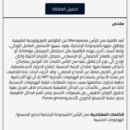
تحميل المقالة
ملخص
تُعد ظاهرة سن اليأس Menopause من الظواهر الفيزيولوجية الطبيعية
ويُطلق عليها بالشيخوخة الإنجابية، يعود سببها الأساسي العامل الوراثي،
وثمة أسباب أخرى لهذه الظاهرة مثل استئصال المبيضين Etiology، أو
التداوي بالعلاج الكيميائي أو الإشعاعي لمرضى الأورام الخبيثة والتي
تؤدي الى نوع آخر يُطلق عليه سن اليأس المُبكر؛ كلا النوعين يشتركان
بأعراض معينة منها: فقدان الرغبة الجنسية، ارتفاع الحرارة، آلام مفصلية،
آلام في الثديين فضلاً عن الصداع النصفي؛ وقد أجريت أبحاث عدة للتخفيف
من هذه الأعراض باستخدام الهرمونات التجارية HRT إلا أن لها آثار جانبية
خطيرة تجاوزت منافعها بسبب حدوث اضطرابات لبقية الهرمونات الجسدية،
لذلك تم السعي بالأبحاث عن البدائل الطبيعية باستخدام الطب البديل بغية
تحقيق التوازن الطبيعي بين هرمونات الجسم، ومن أهم البدائل الطبيعية
جذور عشبة الجنسنغ الكوري الأحمر Panax ginseng.
الكلمات المفتاحية:
سن اليأس/الشيخوخة الإنجابية/جذور الجنسنغ/
الهرمونات الجنسية