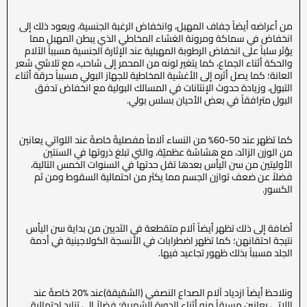
من أعراضه أيضاً جفاف المهبل، وانخفاض الرغبة الجنسية، ويعود ذلك إلى
انخفاض في سماكة ومرونة الغشاء المخاطي الذي يبطن المهبل مما
يؤثر سلباً على انخفاض الرطوبة المهبلية عند الإثارة الجنسية مسبباً الآلام
والحكة أثناء الجماع، كما يتغير لونه من المحمر إلى شاحب، مع تلاشي شعر
العانة؛ كما يصل أثره إلى الأغشية المخاطية للجهاز البولي مسبباً حرقة أثناء
التبول، وزيادة حدوث الإنتانات في المسالك البولية مع انخفاض تدفق
البول مترافقاً في بعض الأحيان بسلس بولي.
كما تظهر عند 50-60% من النساء آلاماً مفصليةً خاصةً عند اللواتي يعانين
من الوزن الزائد، مع هشاشة عظميّة، والتي تبلغ ذروتها في السنتين
الأوليتين من سن اليأس بعدها تقل حدتها في السنوات الخمس التالية،
فضلاً عن ضعف توازن الجسم مما يكثر من احتمالية السقوط ومن ثم
الكسور.
أضافة إلى ذلك تظهر أيضاً آلام متقطعة في الثديين من بداية سن اليأس
نتيجة احتقانهن؛ كما تظهر اضطرابات في الأنسجة الكولاجينية في أدمة
الجلد مسبباً بذلك ظهور تجاعيد فيها.
ونلاحظ أيضاً ازدياد آلام الصداع النصفي (الشقيقة)عند %20 خاصةً عند
اللاتي يعانين مسبقاً منه أثناء الدورة الشهرية؛ فضلاً إلى تزايد احتمالية