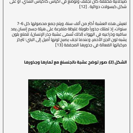
صيدلانية مختلفة كأن تجفف وتوضع في أكياس كأكياس الشاي، أو على
شكل كبسولات دوائية . [12]
تعيش هذه العشبة أكثر من ألف سنة، ويتم جمع محصولها كل 6-7
سنوات، إذ تمتلك جذوراً طويلة غليظة متفرعة على هيئة جسم إنسان يمد
ساقيه وذراعيه في الهواء (لذلك تُسمى عشبة جذر الإنسان)، تتمتع بلون
يشبه لون الجزر الأحمر، وعندما تجف يصبح لونها أميل إلى البني؛ تتركز
مركباتها الفعالة في جذورها المجففة [13]
الشكل (2): صور توضح عشبة ىالجنسنغ مع ثمارها وجذورها