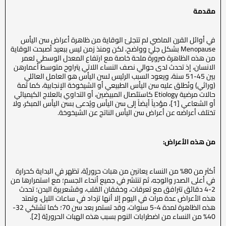
مقدمة
في أوائل القرن الماضي لم تتجلىّ الوقاية من ظاهرة أعراض سن اليأس
Menopause بشكل جليّ وواضح، لكن ومنذ زمن ليس ببعيد أصبحت الوقاية
من هذه الظاهرة ضرورة ملحة خاصة مع ارتفاع المعدل الوسطي لعمر
الانسان، إذ تحدث لدى حوالي نصف النساء اللاتي يتراوح متوسط أعمارهن
بين 45-51 سنة، ويعود السبب الرئيس لسن اليأس هو العامل العائلي
(وراثي) ونُطلق عليه سن اليأس الطبيعي أو الشيخوخة الإنجابية، كما ثمة
حالات مرضية Etiology كاستئصال المبيضين، أو التداوي بالعلاج الكيميائي
أو الشعاعي [1]، مؤدياً أيضاً إلى سن اليأس ويُدعى بسن اليأس المبكر، ولا
تختلف أعراضه عن أعراض سن اليأس الناتج عن الشيخوخة.
من هذه الأعراض:
أكثر من 80% من النساء يعانين من هبات حروريَّة، تظهر في البداية كحرارة
في أعلى الصدر والوجه، ثم تنتشر في جميع أنحاء الجسم؛ مع استمرارها من
2-4 دقائق تترافق مع تعرقات، وخفقان القلب، وقشعريرة البدن؛ تحدث
هذه الأعراض عدة مرات في اليوم إلا أنها تزداد في ساعات الليل، وتمتد
هذه الظاهرة لمدة 4-5 سنوات، وقد تستمر بعد سن 70؛ كما تشتكي 32-
40% من النساء من اضطرابات النوم بسبب هذه الهبات الحروريّة [2].