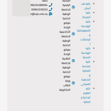
المكتبة
حماة
كلية طب
الرقمية
0096334589094
أسنان
للجامعة
00963335033
كلية
الوطنية
info@wpu.edu.sy
الصيدلة
الخاصة
كلية
موقع
الهندسة
الواحة
(المعلوماتية
الأكاديمية
و
للجامعة
الإتصالات
الوطنية
)
الخاصة
كلية
موقع
الهندسة
الواحة
المدنية
الطلابية
كلية
للجامعة
هندسة
الوطنية
العمارة
الخاصة
و
موقع
التخطيط
بوابة
العمراني
الطالب
كلية
الالكترونية
العلوم
الإدارية و
المالية