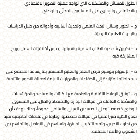
الحلول للمسائل والمشكلات التي تواجه عمليّة التطوير الاقتصادي
والاجتماعي والإداري على المستويين المحلّي والوطني.
ج – تطوير وسائل البحث العلمي وتحديث أساليبه وأدواته من خلال الدراسات
والبحوث العلمية النوعيّة.
د – تكوين شخصية الطالب العلمية وتنميتها، وغرس أخلاقيّات العمل وروح
المشاركة فيه.
ه – الإسهام بتوسيع فرص التعلم والتعليم المستمر، بما يساعد المجتمع على
سد حاجاته المتزايدة إلى الكفاءات والمهارات اللازمة لعمليّة التطوير والتنمية.
و – توثيق الروابط الثقافية والعلمية مع الكليّات والمعاهد والمؤسّسات
والمنظّمات العاملة في مجالات الإدارة والاقتصاد والمال، على المستوى
الوطني خصوصا،ً وعلى الصعيدين العربي والعالمي عموماً، وذلك بهدف أن
تغدو الكلية منبراً علميّاً في مجالات تخصّصها، وطرفاً في علاقات أكاديمية تفيد
من تجارب الآخرين، وتفيد الآخرين بتجربتها، وتساهم في التواصل والتفاهم بين
الشعوب والأمم المختلفة.