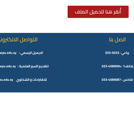
أُنقر هنا لتحميل الملف
اتصل بنا
التواصل الالكترون
رباعي : 5033-033
الايميل الرسمي : info@wpu.edu.sy
هاتف1 : 4589094-033
لتقديم السير العلمية : cv.wpu@wpu.edu.sy
فاكس : 4589087-033
للاقتراحات و الشكاوي wpu@wpu.edu.sy