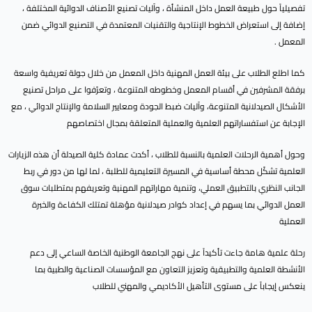
تفصيلياً حول طبيعة العمل داخل المنشأة ، وآليات تصنيع الأصناف الدوائية المختلفة ،
إضافة إلى استعراض الخطوط الإنتاجية والتقنيات المعتمدة في التصنيع الدوائي ضمن
المعمل .
كما اطلع الطلاب على بيئة العمل المهنية داخل المعمل من خلال جولة تعريفية واسعة
برفقة المشرفين في أقسام المعمل وخطوطه المتنوعة ، وتعرّفوا على مراحل تصنيع
الأشكال الصيدلانية المتنوعة، وآليات ضبط الجودة ومعايير السلامة والإنتاج الدوائي ، مع
الإجابة عن استفساراتهم العلمية والعملية المتعلقة بمجال اختصاصهم
وحول أهمية الرحلات العلمية بالنسبة للطلاب ، أكدت عمادة كلية الصيدلة أن هذه الزيارات
العلمية تشكّل محطة أساسية في المسيرة التعليمية للطلبة ، لما لها من دور في ربط
الجانب النظري بالتطبيق العملي، وتنمية مهاراتهم المهنية وتعريفهم بمتطلبات سوق
العمل الدوائي بما يسهم في إعداد كوادر صيدلانية مؤهلة تمتلك الكفاءة والخبرة
العملية
رحلة علمية هامة جاءت تأكيداً على نهج الجامعة الوطنية الخاصة الساعي إلى دعم
الأنشطة العلمية والتطبيقية وتعزيز التعاون مع المؤسسات الصناعية والطبية بما
ينعكس إيجاباً على مستوى التأهيل الأكاديمي والمهني للطلاب