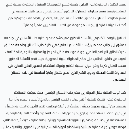
عميد الكلية ، الدكتورة لبنى الجابي رئيسة قسم التعويضات السنية ، الدكتورة سمية شيخ
الغنامة رئيسة قسم مداواة الأسنان ، الدكتور أحمد قرطباني عضو هيئة تدريسية في
قسم مداواة الأسنان ، الدكتور مالك الأسعد مدير العيادات في الجامعة ) وكوكبة من
أعضاء الهيئة الفنية إلى جانب مجموعة من الطلاب المتميزين علمياً وعملياً .
استقبل الوفد الأكاديمي الأستاذ الدكتور عمر حشمة عميد كلية طب الأسنان في جامعة
دمشق إلى جانب عدد من رؤساء الأقسام العلمية في كلية طب الأسنان بجامعة دمشق
، حيث انطلق البرنامج العلمي بجولة موسعة داخل المراكز والمختبرات النوعية المختلفة ،
تعرف من خلالها الطلاب على مخبر المداواة اللبية المجهرية، حيث قدم الأستاذ الدكتور
محمد الطيان شرحاً وافراً حول أهمية التكبير وفوائد استخدام المجهر الطبي السني في
المداواة اللبية الحديثة ودوره الكبير الذي أصبح يشكل ركيزة أساسية في طب الأسنان
المعاصر .
كما توجه الطلبة خلال الجولة إلى مخبر طب الأسنان الرقمي، حيث عرضت الأستاذة
الدكتورة شذى قنوت للطلبة أهم مراحل التطور الرقمي وتاريخ تأسيس المخبر وأبرز ما
يتضمنه من أجهزة مخبرية حديثة ، مشيرةً إلى آليات توظيف هذه الأجهزة المخبرية رقمياً ،
في حين تحدث الأستاذ الدكتور لؤي مراد عن الماسحات الفموية وأحدث التقنيات الرقمية
المستخدمة في صناعة وتصميم التعويضات السنية وبنائها بدقة عالية ، حيث أتيحت للطلاب
فرصة خوض تجربة عملية مباشرة باستخدام أجهزة الماسح الرقمي الفموي والتعرف على