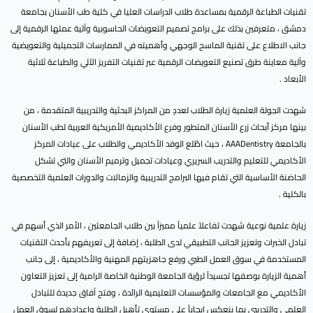
تقنيات الطباعة الرقمية بمساعدة طلاب الدراسات العليا في كلية طب الأسنان بجامعة
دمشق ، متعرفين بذلك على برامج تصميم التعويضات الحاسوبية وآلية عملها الرقمية إلى
جانب الاطلاع على تقنية الماسح الوجهي وأهميته في الممارسات التجميلية والتعويضية
وآلية معاينة طرق تصنيع التعويضات الرقمية عبر تقنيات التفريز الآلي والطباعة ثلاثية
الأبعاد .
شهدت الجولة العلمية زيارة الطلاب لعددٍ من المراكز البحثية والتدريبية المتقدمة ، من
بينها مركز أبحاث زرع الأسنان المتطور وفرع الأكاديمية الأمريكية العربية لطب الأسنان
بالجامعة AAADentistry ، حيث اطّلع الوفد الأكاديمي والطلاب على عيادات المركز
الأكاديمي للتعليم والتدريب السريري وعيادات تجميل وترميم الأسنان والتي تشكل
الحاضنة الأساسية التي تقام فيها البرامج التدريبية والزمالات والدورات العلمية التخصصية
بالكلية .
زيارة علمية نوعية شهدت تفاعلاً علمياً مميزاً بين طلاب الجامعتين ، الأمر الذي أسهم في
تبادل الخبرات وتعزيز الجانب التطبيقي لدى الطلبة ، إضافة إلى تعريفهم بأحدث التقنيات
المستخدمة في سوق العمل الطبي ورفع جاهزيتهم المهنية والأكاديمية ، إلى جانب
أهمية الزيارة بوصفها تجسيداً لرؤية الجامعة الوطنية الخاصة الرامية إلى تعزيز التعاون
الأكاديمي مع الجامعات والمؤسسات التعليمية الرائدة ، وفتح آفاق جديدة للتبادل
العلمي والتدريبي بما ينعكس إيجاباً على مستوى تأهيل الطلبة وإعدادهم لسوق العمل