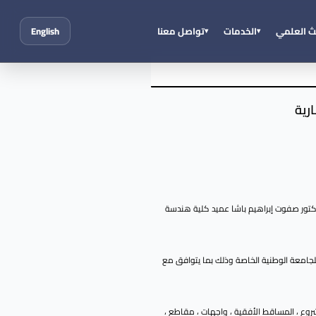
ث العلمي
الخدمات
تواصل معنا
English
رية
الثلاثاء الموافق 17 آذار ولغاية 2 أيار 2026 وذلك بإشرافٍ مباشر من الأستاذ الدكتور صفوت إبراهيم باشا عميد كلية هندسة
للجامعة الوطنية الخاصة وذلك بما يتوافق مع
روع ، المساقط الأفقية ، واجهات ، مقاطع ،