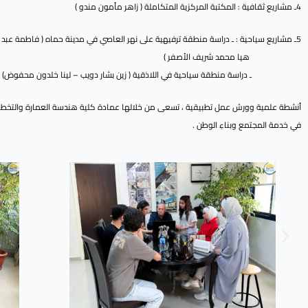
4ـ مشاريع ثقافية : المكتبة المركزية المتكاملة ( زاهر مأمون مندو )
5ـ مشاريع سياحية : ـ دراسة منطقة ترفيهية على نهر العاصي في مدينة حماه ( فاطمة عبد الرزاق عدي ،
هيا محمد شريف الأصفر )
ـ دراسة منطقة سياحية في اللاذقية ( زين بشار دويب – لينا خلدون محفوض)
أنشطة علمية وورش عمل تطبيقية ، تسعى من خلالها عمادة كلية هندسة العمارة والتخطيط ا
في خدمة المجتمع وبناءِ الوطن .