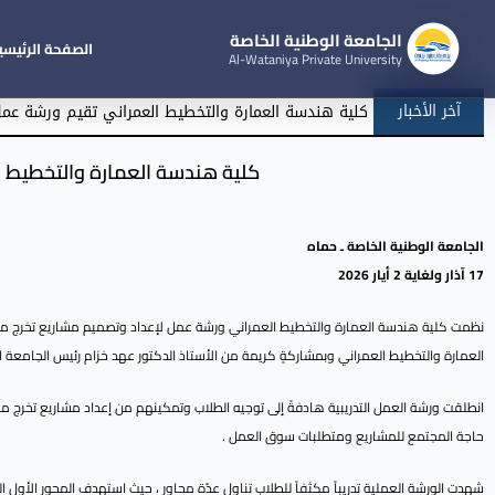
الجامعة الوطنية الخاصة
الصفحة الرئيسي
Al-Wataniya Private University
آخر الأخبار
كلية هندسة العمارة والتخطيط العمراني تقيم ورشة عمل 
كلية هندسة العمارة والتخطيط ا
الجامعة الوطنية الخاصة ـ حماه
17 آذار ولغاية 2 أيار 2026
العمارة والتخطيط العمراني وبمشاركةٍ كريمة من الأستاذ الدكتور عهد خزام رئيس الجامعة ال
انطلقت ورشة العمل التدريبية هادفةً إلى توجيه الطلاب وتمكينهم من إعداد مشاريع تخرج م
حاجة المجتمع للمشاريع ومتطلبات سوق العمل .
شهدت الورشة العملية تدريباً مكثفاً للطلاب تناول عدّة محاور ، حيث استهدف المحور الأو