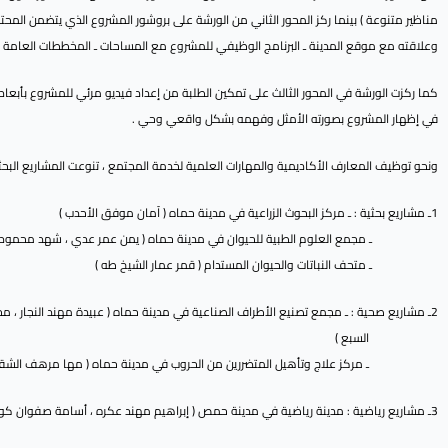
مناظير متنوعة ) بينما ركز المحور الثاني من الورشة على بروشور المشروع الذي يتضمن الم
وعلاقته مع موقع المدينة ـ البرنامج الوظيفي للمشروع مع المساحات ـ المخططات العامة ل
كما ركزت الورشة في المحور الثالث على تمكين الطلبة من إعداد فيديو مرئي للمشروع بأبعاد
في إظهار المشروع بصورته الأمثل وفهمه بشكل واقعي وحي .
ونحو توظيف المعارف الأكاديمية والمهارات العلمية لخدمة المجتمع ، تنوعت المشاريع البحث
1ـ مشاريع بحثية : ـ مركز البحوث الزراعية في مدينة حماه ( آمان موفق الأحدب )
ـ مجمع العلوم الطبية للحيوان في مدينة حماه ( يمن عمر عدي ، شهد محمود ا
ـ متحف النباتات والحيوان المستدام ( قمر عمار الشيخ طه )
2ـ مشاريع صحية : ـ مجمع تصنيع الأطراف الصناعية في مدينة حماه ( عبيدة مهند النجار ، محمد حسام
السبع )
ـ مركز علاج وتأهيل المتضررين من الحروب في مدينة حماه ( مها مرهف الشق
3ـ مشاريع رياضية : مدينة رياضية في مدينة حمص ( إبراهيم مهند عكره ، أسامة صفوان كوجان )