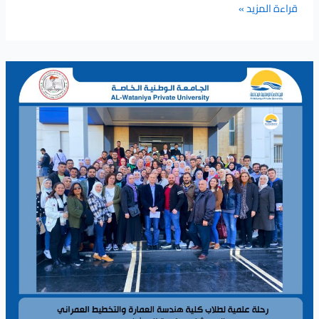
قراءة المزيد »
رحلة
علمية
لطلاب
كلية
هندسة
العمارة
والتخطيط
العمراني
إلى
مشفى
جامعة
البعث
في
حمص