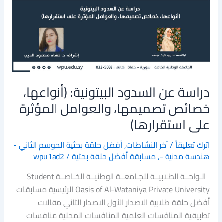
السدود
البيتونية:
(أنواعها،
خصائص
تصميمها،
والعوامل
المؤثرة
دراسة عن السدود البيتونية: (أنواعها،
على
استقرارها)
خصائص تصميمها، والعوامل المؤثرة
على استقرارها)
اترك تعليقاً
/
آخر النشاطات
,
أفضل حلقة بحثية الموسم الثاني -
هندسة مدنية -
,
مسابقة أفضل حلقة بحثية
/
wpu1ad2
الـواحــة الطلابيــة للجـامعــة الوطنيــة الخـاصــة Student
Oasis of Al-Wataniya Private University الرئيسية مسابقات
أفضل حلقة طلابية الاصدار الأول الاصدار الثاني مقالات
تطبيقية المنافسات العلمية المنافسات المحلية منافسات