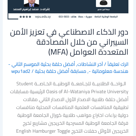
السيبراني
من
خلال
دور الذكاء الاصطناعي في تعزيز الأمن
المصادقة
المتعددة
السيبراني من خلال المصادقة
العوامل
المتعددة العوامل (MFA)
(MFA)
اترك تعليقاً
/
آخر النشاطات
,
أفضل حلقة بحثية الموسم الثاني -
هندسة معلوماتية -
,
مسابقة أفضل حلقة بحثية
/
wpu1ad2
الـواحــة الطلابيــة للجـامعــة الوطنيــة الخـاصــة Student
Oasis of Al-Wataniya Private University الرئيسية مسابقات
أفضل حلقة طلابية الاصدار الأول الاصدار الثاني مقالات
تطبيقية المنافسات العلمية المنافسات المحلية منافسات
دولية براءات اختراع مواهب طلابية كورال الجامعة الوطنية
فرقة الجامعة الوطنية المسرحية الخريجين مشاريع تخرج
الخريجين الأوائل حفلات التخرج English Hamburger Toggle