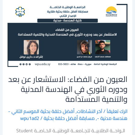
العيون
من
الفضاء:
الاستشعار
عن
بعد
ودوره
الثوري
في
العيون من الفضاء: الاستشعار عن بعد
الهندسة
المدنية
ودوره الثوري في الهندسة المدنية
والتنمية
والتنمية المستدامة
المستدامة
اترك تعليقاً
/
آخر النشاطات
,
أفضل حلقة بحثية الموسم الثاني -
هندسة مدنية -
,
مسابقة أفضل حلقة بحثية
/
wpu1ad2
الـواحــة الطلابيــة للجـامعــة الوطنيــة الخـاصــة Student