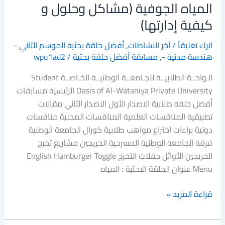
المياه الجوفية (مشاكل وحلول و
كيفية إدارتها)
اترك تعليقاً
/
آخر النشاطات
,
أفضل حلقة بحثية الموسم الثاني -
هندسة مدنية -
,
مسابقة أفضل حلقة بحثية
/
wpu1ad2
الـواحــة الطلابيــة للجـامعــة الوطنيــة الخـاصــة Student
Oasis of Al-Wataniya Private University الرئيسية مسابقات
أفضل حلقة طلابية الاصدار الأول الاصدار الثاني مقالات
تطبيقية المنافسات العلمية المنافسات المحلية منافسات
دولية براءات اختراع مواهب طلابية كورال الجامعة الوطنية
فرقة الجامعة الوطنية المسرحية الخريجين مشاريع تخرج
الخريجين الأوائل حفلات التخرج English Hamburger Toggle
Menu عنوان الحلقة البحثية : المياه
قراءة المزيد »