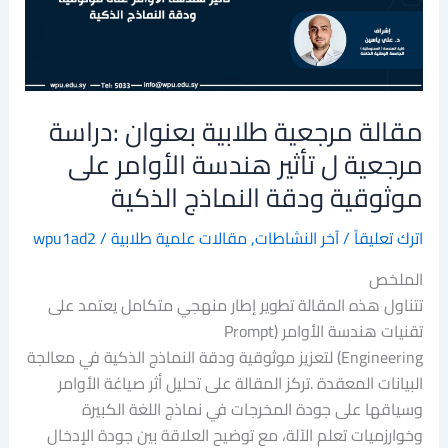
مرجعية
ل
تأثير
هندسة
مقالة مرجعية طلابية بعنوان :دراسة
الأوامر
على
مرجعية ل تأثير هندسة الأوامر على
موثوقية
موثوقية ودقة النماذج الذكية
ودقة
النماذج
اترك تعليقاً
/
آخر النشاطات
,
مقالات علمية طلابية
/
wpu1ad2
الذكية
الملخص
تتناول هذه المقالة تطوير إطار منهجي متكامل يعتمد على
تقنيات هندسة الأوامر (Prompt
Engineering) لتعزيز موثوقية ودقة النماذج الذكية في معالجة
البيانات المعقدة .تركز المقالة على تحليل أثر صياغة الأوامر
وسياقها على جودة المخرجات في نماذج اللغة الكبيرة
وخوارزميات تعلم الآلة، مع توضيح العلاقة بين جودة الإدخال