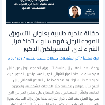
التسويق
الموجه
للرجل:
فهم
سلوك
مقالة علمية طلابية بعنوان: التسويق
اتخاذ
قرار
الموجه للرجل: فهم سلوك اتخاذ قرار
الشراء
الشراء لدى المستهلكين الذكور
لدى
المستهلكين
اترك تعليقاً
/
آخر النشاطات
,
مقالات علمية طلابية
/
wpu1ad2
الذكور
يهدف هذا المقال إلى دراسة التسويق الموجه للرجل من خلال
فهم سلوك اتخاذ القرار الشرائي لدى المستهلكين الذكور. حيث
لم يعد هذا السلوك يعتمد فقط على التفكير العقلاني، بل
أصبح يتأثر بعوامل مختلفة مثل الحاجات الشخصية، والصورة
الذاتية، والتأثير الاجتماعي. يركز المقال على تحليل المراحل التي
يمر بها الرجل عند اتخاذ قرار الشراء، بدءًا من إدراك الحاجة، مرورًا
بالبحث عن المعلومات وتقييم البدائل، وصولًا إلى اتخاذ القرار