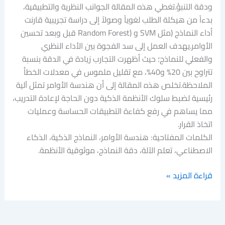
ودقة التنبؤ.تغطي هذه المقالة الجوانب النظرية والتطبيقية،
بدءاً من هيكلة الطلب لغوياً وصولاً إلى دراسة تجريبية قارنت
أداء النماذج (مثل SVM و (Random Forest قبل وبعد تحسين
الأوامر.يهدف العمل إلى سد الفجوة بين الأداء النظري
والفعلي للنماذج؛ حيث أظهرت التجارب زيادة في الدقة بنسبة
تتراوح بين 20% و40%، مع تقليل ملموس في معدلات الخطأ
الملاحظة.تخلص هذه المقالة إلى أن هندسة الأوامر تمثل آلية
رئيسية لضبط سلوك الأنظمة الذكية دون الحاجة لإعادة التدريب،
مما يساهم في رفع كفاءة التطبيقات الحساسة وعمليات
اتخاذ القرار.
الكلمات المفتاحية: هندسة الأوامر، النماذج الذكية، الذكاء
الاصطناعي، تعلم الآلة، دقة النماذج، موثوقية الأنظمة.
قراءة المزيد »