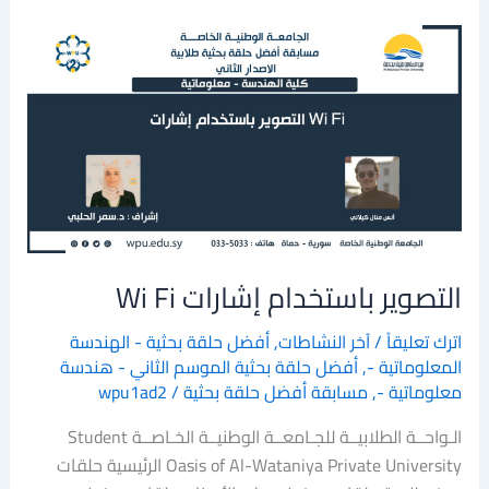
التصوير
باستخدام
إشارات
Wi
Fi
التصوير باستخدام إشارات Wi Fi
اترك تعليقاً
/
آخر النشاطات
,
أفضل حلقة بحثية - الهندسة
المعلوماتية -
,
أفضل حلقة بحثية الموسم الثاني - هندسة
معلوماتية -
,
مسابقة أفضل حلقة بحثية
/
wpu1ad2
الـواحــة الطلابيــة للجـامعــة الوطنيــة الخـاصــة Student
Oasis of Al-Wataniya Private University الرئيسية حلقات