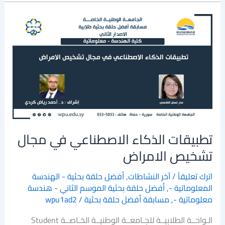
تطبيقات
الذكاء
الاصطناعي
في
مجال
تشخيص
الامراض
تطبيقات الذكاء الاصطناعي في مجال
تشخيص الامراض
اترك تعليقاً
/
آخر النشاطات
,
أفضل حلقة بحثية - الهندسة
المعلوماتية -
,
أفضل حلقة بحثية الموسم الثاني - هندسة
معلوماتية -
,
مسابقة أفضل حلقة بحثية
/
wpu1ad2
الـواحــة الطلابيــة للجـامعــة الوطنيــة الخـاصــة Student