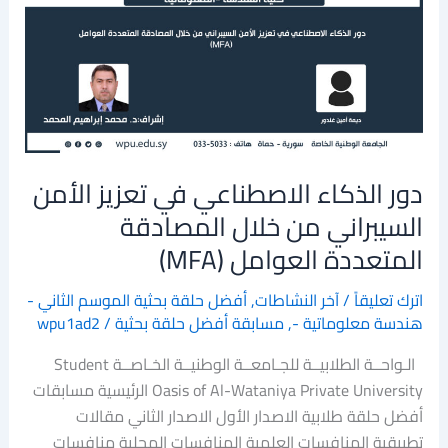
الاصطناعي
في
تعزيز
الأمن
السيبراني
من
خلال
دور الذكاء الاصطناعي في تعزيز الأمن
المصادقة
المتعددة
السيبراني من خلال المصادقة
العوامل
المتعددة العوامل (MFA)
(MFA)
اترك تعليقاً
/
آخر النشاطات
,
أفضل حلقة بحثية الموسم الثاني -
هندسة معلوماتية -
,
مسابقة أفضل حلقة بحثية
/
wpu1ad2
الـواحــة الطلابيــة للجـامعــة الوطنيــة الخـاصــة Student
Oasis of Al-Wataniya Private University الرئيسية مسابقات
أفضل حلقة طلابية الاصدار الأول الاصدار الثاني مقالات
تطبيقية المنافسات العلمية المنافسات المحلية منافسات