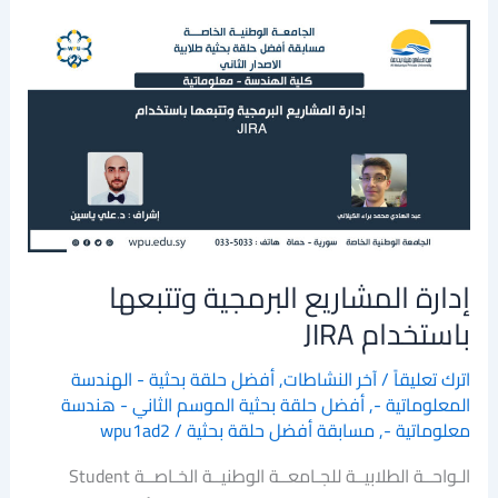
إدارة
المشاريع
البرمجية
وتتبعها
باستخدام
JIRA
إدارة المشاريع البرمجية وتتبعها
باستخدام JIRA
اترك تعليقاً
/
آخر النشاطات
,
أفضل حلقة بحثية - الهندسة
المعلوماتية -
,
أفضل حلقة بحثية الموسم الثاني - هندسة
معلوماتية -
,
مسابقة أفضل حلقة بحثية
/
wpu1ad2
الـواحــة الطلابيــة للجـامعــة الوطنيــة الخـاصــة Student