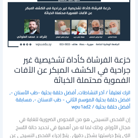
كأداة
تشخيصية
غير
جراحية
في
الكشف
المبكر
خزعة الفرشاة كأداة تشخيصية غير
عن
الآفات
جراحية في الكشف المبكر عن الآفات
الفموية
الفموية محتملة الخباثة
محتملة
الخباثة
اترك تعليقاً
/
آخر النشاطات
,
أفضل حلقة بحثية -طب الأسنان -
,
افضل حلقة بحثية الموسم الثاني - طب الاسنان -
,
مسابقة
أفضل حلقة بحثية
/
wpu1ad2
إن الفحص النسيجي هو من الفحوص الضرورية للغاية في
مجال الأورام، وذلك لما له من أهميةٍ في تحديد حالة النُّسج
التي يتمُّ دراستها بشكل دقيق . يتمُّ إجراء الفحص النسيجي عن