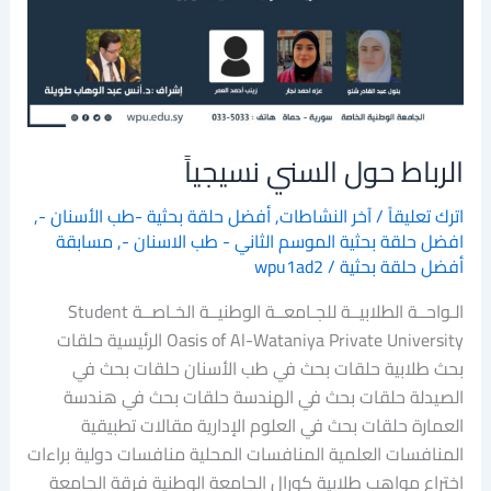
الرباط حول السني نسيجياً
اترك تعليقاً
/
آخر النشاطات
,
أفضل حلقة بحثية -طب الأسنان -
,
افضل حلقة بحثية الموسم الثاني - طب الاسنان -
,
مسابقة
أفضل حلقة بحثية
/
wpu1ad2
الـواحــة الطلابيــة للجـامعــة الوطنيــة الخـاصــة Student
Oasis of Al-Wataniya Private University الرئيسية حلقات
بحث طلابية حلقات بحث في طب الأسنان حلقات بحث في
الصيدلة حلقات بحث في الهندسة حلقات بحث في هندسة
العمارة حلقات بحث في العلوم الإدارية مقالات تطبيقية
المنافسات العلمية المنافسات المحلية منافسات دولية براءات
اختراع مواهب طلابية كورال الجامعة الوطنية فرقة الجامعة