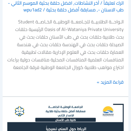
اترك تعليقاً
/
آخر النشاطات
,
افضل حلقة بحثية الموسم الثاني -
طب الاسنان -
,
مسابقة أفضل حلقة بحثية
/
wpu1ad2
الـواحــة الطلابيــة للجـامعــة الوطنيــة الخـاصــة Student
Oasis of Al-Wataniya Private University الرئيسية حلقات
بحث طلابية حلقات بحث في طب الأسنان حلقات بحث في
الصيدلة حلقات بحث في الهندسة حلقات بحث في هندسة
العمارة حلقات بحث في العلوم الإدارية مقالات تطبيقية
المنافسات العلمية المنافسات المحلية منافسات دولية براءات
اختراع مواهب طلابية كورال الجامعة الوطنية فرقة الجامعة
قراءة المزيد »
الرباط
حول
السني
نسيجياً