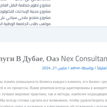
مشروع تطوير منظمة النقل العام
مشروع مدينة الإبداعات التكنولو
مشروع منتجع علاجي سياحي على بحيرة 16 تشرين – ورشات و مشا
مواهب طلاب الجامعة الوطنية ال
ги В Дубае, Оаэ Nex Consultan
تعليقاً
/ بواسطة
admin
/
مارس 21, 2024
 понять уникальность бизнеса каждого клиента, его бизнес-сре
ей и их процессы. Наши решения всегда адаптированы к конкре
к лучшие мировые практики, так и методы, наиболее подходящие
Мы всегда готовы сделать все возможное, чтобы удовлетворить 
особные цены и надежное и качественное обслуживание сделали