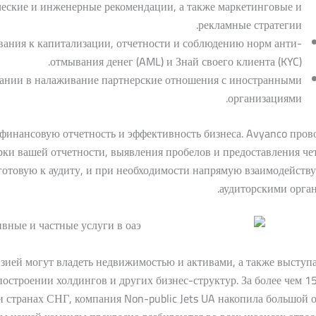
ческие и инженерные рекомендации, а также маркетинговые и
рекламные стратегии.
вания к капитализации, отчетности и соблюдению норм анти-
отмывания денег (AML) и Знай своего клиента (KYC).
пании в налаживание партнерские отношения с иностранными
организациями.
финансовую отчетность и эффективность бизнеса. Avyanco пров
рки вашей отчетности, выявления пробелов и предоставления че
готовую к аудиту, и при необходимости напрямую взаимодейству
аудиторскими орган
ией могут владеть недвижимостью и активами, а также выступа
остроении холдингов и других бизнес-структур. За более чем 15
и странах СНГ, компания Non-public Jets UA накопила большой 