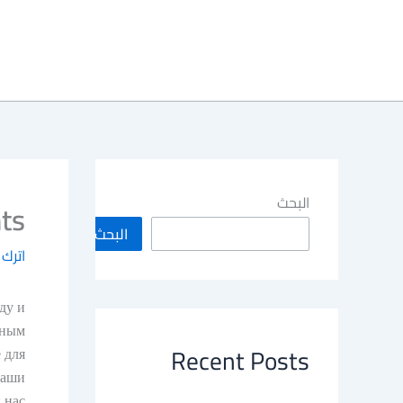
البحث
ts
البحث
اترك 
ду и
тным
Recent Posts
 для
ваши
 нас