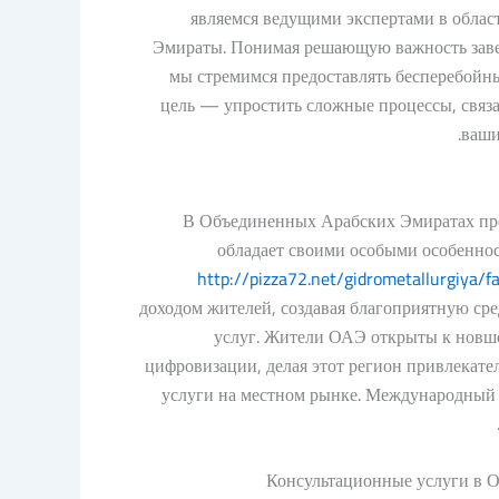
являемся ведущими экспертами в облас
Эмираты. Понимая решающую важность заве
мы стремимся предоставлять бесперебойны
цель — упростить сложные процессы, связа
ваши
В Объединенных Арабских Эмиратах пре
обладает своими особыми особенно
http://pizza72.net/gidrometallurgiya/f
доходом жителей, создавая благоприятную сре
услуг. Жители ОАЭ открыты к новше
цифровизации, делая этот регион привлека
услуги на местном рынке. Международный 
Консультационные услуги в 