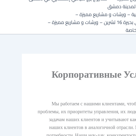
 لمدينة دمشق
جية – ورشات و مشاريع مميزة –
ريع مميزة –
خاصة
Корпоративные Услу
Мы работаем с нашими клиентами, чтобы
проблемы, их приоритеты управления, их люд
задачам наших клиентов и учитывают ка
наших клиентов в аналогичной отрасли. 
потребности. Наши ноу-хау, конкурентосп