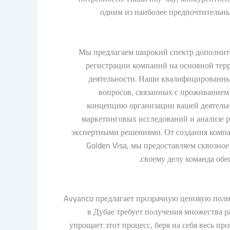
одним из наиболее предпочтительн
Мы предлагаем широкий спектр дополните
регистрации компаний на основной терр
деятельности. Наши квалифицированны
вопросов, связанных с проживанием
концепцию организации вашей деятельно
маркетинговых исследований и анализе р
экспертными решениями. От создания комп
Golden Visa, мы предоставляем сквозно
своему делу команда обе
Avyanco предлагает прозрачную ценовую поли
в Дубае требует получения множества 
упрощает этот процесс, беря на себя весь пр