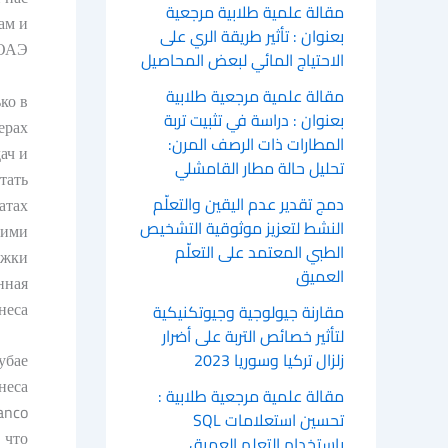
مقالة علمية طلابية مرجعية
ам и
بعنوان : تأثير طريقة الري على
ОАЭ.
الاحتياج المائي لبعض المحاصيل
مقالة علمية مرجعية طلابية
ко в
بعنوان : دراسة في تثبيت تربة
ерах
المطارات ذات الرصف المرن:
ач и
تحليل حالة مطار القامشلي
тать
دمج تقدير عدم اليقين والتعلّم
атах
النشط لتعزيز موثوقية التشخيص
шими
الطبي المعتمد على التعلّم
ржки
العميق
нная
еса.
مقارنة جيولوجية وجيوتكنيكية
لتأثير خصائص التربة على أضرار
убае
زلزال تركيا وسوريا 2023
неса
مقالة علمية مرجعية طلابية :
anco
تحسين استعلامات SQL
 что
باستخدام التعلم العميق