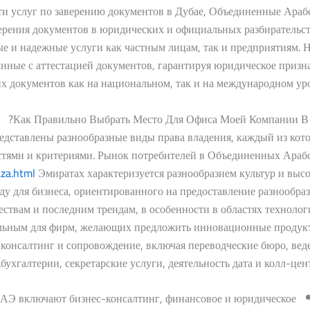
ти услуг по заверению документов в Дубае, Объединенные Араб
рения документов в юридических и официальных разбирательст
е и надежные услуги как частным лицам, так и предприятиям. 
нные с аттестацией документов, гарантируя юридическое призн
х документов как на национальном, так и на международном уро
Как Правильно Выбрать Место Для Офиса Моей Компании В 
дставлены разнообразные виды права владения, каждый из кот
стями и критериями. Рынок потребителей в Объединенных Араб
aza.html
Эмиратах характеризуется разнообразием культур и выс
ду для бизнеса, ориентированного на предоставление разнообра
ствам и последним трендам, в особенности в областях технолог
тельным для фирм, желающих предложить инновационные продук
консалтинг и сопровождение, включая переводческие бюро, вед
бухгалтерии, секретарские услуги, деятельность дата и колл-цент
ОАЭ включают бизнес-консалтинг, финансовое и юридическое