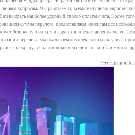
ы нашей команды прекрасно разбираются во всех нюансах отрас
по любым вопросам. Мы работаем со всеми ведущими европейски
Вам выбрать наиболее удобный способ оплаты счета. Кроме того
ованием суммы перелета, предоставляем клиентам все необход
тирует безопасную оплату и гарантию предоставления услуг. По
анизации перелета, мы оказываем комплекс консьерж услуг, пре
трансфер, охрану, эксклюзивный кейтеринг на борту и многое дру
Регистрация Биз