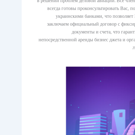
в решении проблем деловой авиации. Все член
всегда готовы проконсультировать Вас, 
украинскими банками, что позволяет 
заключаем официальный договор с фиксир
документы и счета, что гаран
непосредственной аренды бизнес джета и орг