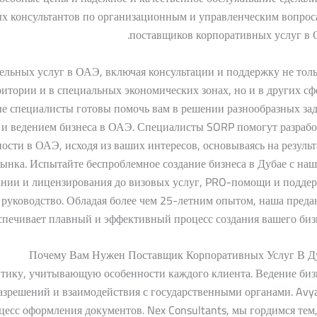
ых консультантов по организационным и управленческим вопрос
поставщиков корпоративных услуг в 
льных услуг в ОАЭ, включая консультации и поддержку не толь
итории и в специальных экономических зонах, но и в других сф
е специалисты готовы помочь вам в решении разнообразных зад
 и ведением бизнеса в ОАЭ. Специалисты SORP помогут разрабо
сти в ОАЭ, исходя из ваших интересов, основываясь на результ
ынка. Испытайте беспроблемное создание бизнеса в Дубае с на
ании и лицензирования до визовых услуг, PRO-помощи и подде
е руководство. Обладая более чем 25-летним опытом, наша преда
спечивает плавный и эффективный процесс создания вашего бизн
Почему Вам Нужен Поставщик Корпоративных Услуг В Д
тику, учитывающую особенности каждого клиента. Ведение биз
разрешений и взаимодействия с государственными органами. Avy
оцесс оформления документов. Nex Consultants, мы гордимся тем,