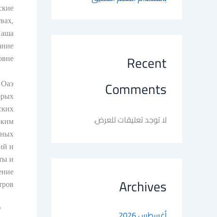
ские
вах,
Наша
ание
вне.
Recent
Оаэ?
Comments
орых
ских
لا توجد تعليقات للعرض.
оким
зных
ий и
ты и
ение
Archives
ров.
أغسطس 2026