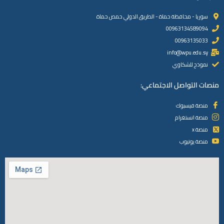
سوريا - محافظة حماة - الطريق الدولي حمص حماة
00963134589094
00963135033
info@wpu.edu.sy
نموذج للشكاوي
منصات التواصل الاجتماعي:
منصة فيسبوك
منصة انستغرام
منصة x
منصة يوتيوب