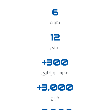
6
كليات
12
مبنى
+
300
مدرس و إداري
+
3,000
خريج