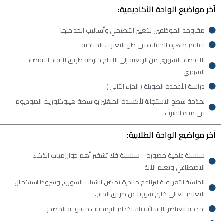
آخر مواضيع الواحة الأكاديمية:
مقاومة الموظفين للتغيير التنظيمي وأساليب الحد منها
تفاقم ظاهرة الجفاف في ظل التغيرات المناخية
الاقتصاد السوري من الريعية إلى الإنتاج خارطة طريق لإنقاذ الاقتصاد
السوري
دراسة الأعمدة الطويلة ( الجزء الثاني )
نمذجة سطح الاستجابة لأكسدة المنغنيز بواسطة هيبوكلوريت الصوديوم
في مياه الشرب
آخر مواضيع الواحة الطلابية:
سلسلة علمية مصورة – سلسلة فك تشفير أهم خوارزميات الذكاء
الاصطناعي وتعلم الآلة
الجلسة التعريفية لبرنامج مبادرة تمكين الشباب السوري وشروط استكمال
التعليم العالي خارج سوريا عن طريق المنح.
نمذجة العناصر الإنشائية باستخدام البرمجيات مفتوحة المصدر