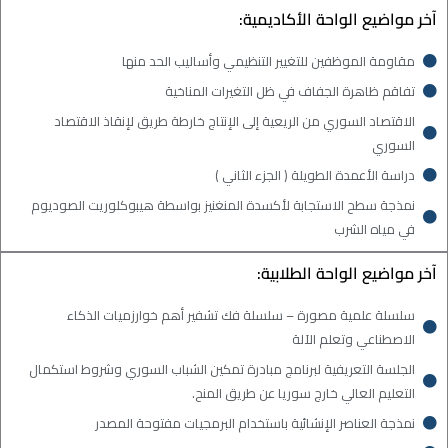
آخر مواضيع الواحة الأكاديمية:
مقاومة الموظفين للتغيير التنظيمي وأساليب الحد منها
تفاقم ظاهرة الجفاف في ظل التغيرات المناخية
الاقتصاد السوري من الريعية إلى الإنتاج خارطة طريق لإنقاذ الاقتصاد
السوري
دراسة الأعمدة الطويلة ( الجزء الثاني )
نمذجة سطح الاستجابة لأكسدة المنغنيز بواسطة هيبوكلوريت الصوديوم
في مياه الشرب
آخر مواضيع الواحة الطلابية:
سلسلة علمية مصورة – سلسلة فك تشفير أهم خوارزميات الذكاء
الاصطناعي وتعلم الآلة
الجلسة التعريفية لبرنامج مبادرة تمكين الشباب السوري وشروط استكمال
التعليم العالي خارج سوريا عن طريق المنح.
نمذجة العناصر الإنشائية باستخدام البرمجيات مفتوحة المصدر