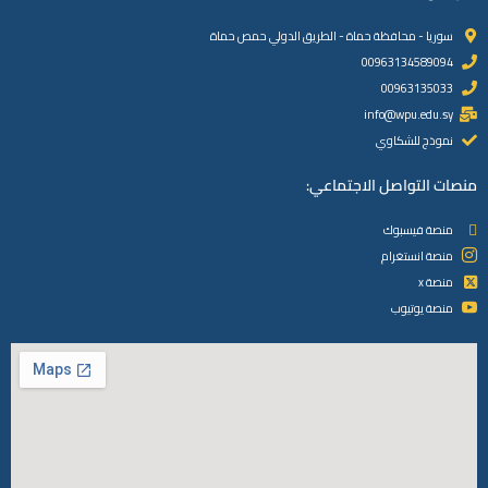
سوريا - محافظة حماة - الطريق الدولي حمص حماة
00963134589094
00963135033
info@wpu.edu.sy
نموذج للشكاوي
منصات التواصل الاجتماعي:
منصة فيسبوك
منصة انستغرام
منصة x
منصة يوتيوب