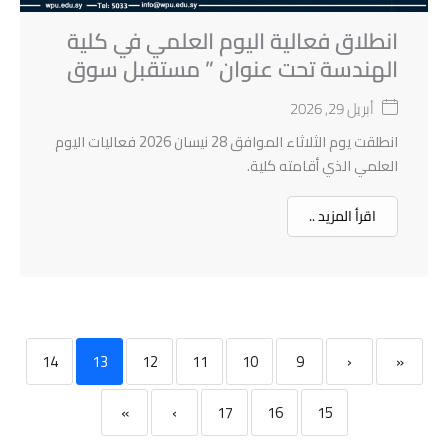
انطلاق فعالية اليوم العلمي في كلية
الهندسة تحت عنوان ” مستقبل سوق
العمل لمهندسي المعلوماتية “
أبريل 29, 2026
انطلقت يوم الثلاثاء الموافق 28 نيسان 2026 فعاليات اليوم
العلمي الذي أقامته كلية.
اقرأ المزيد ..
14
13
12
11
10
9
‹
«
»
›
17
16
15