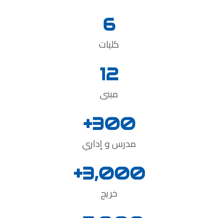
6
كليات
12
مبنى
+
300
مدرس و إداري
+
3,000
خريج