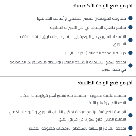
آخر مواضيع الواحة الأكاديمية:
مقاومة الموظفين للتغيير التنظيمي وأساليب الحد منها
تفاقم ظاهرة الجفاف في ظل التغيرات المناخية
الاقتصاد السوري من الريعية إلى الإنتاج خارطة طريق لإنقاذ الاقتصاد
السوري
دراسة الأعمدة الطويلة ( الجزء الثاني )
نمذجة سطح الاستجابة لأكسدة المنغنيز بواسطة هيبوكلوريت الصوديوم
في مياه الشرب
آخر مواضيع الواحة الطلابية:
سلسلة علمية مصورة – سلسلة فك تشفير أهم خوارزميات الذكاء
الاصطناعي وتعلم الآلة
الجلسة التعريفية لبرنامج مبادرة تمكين الشباب السوري وشروط استكمال
التعليم العالي خارج سوريا عن طريق المنح.
نمذجة العناصر الإنشائية باستخدام البرمجيات مفتوحة المصدر