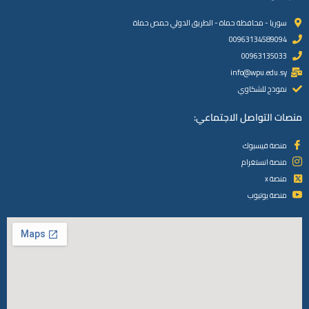
سوريا - محافظة حماة - الطريق الدولي حمص حماة
00963134589094
00963135033
info@wpu.edu.sy
نموذج للشكاوي
منصات التواصل الاجتماعي:
منصة فيسبوك
منصة انستغرام
منصة x
منصة يوتيوب