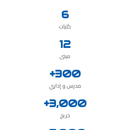
6
كليات
12
مبنى
+
300
مدرس و إداري
+
3,000
خريج