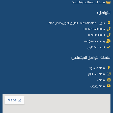
مجلة الجامعة الوطنية العلمية
للتواصل :
سوريا - محافظة حماة - الطريق الدولي حمص حماة
00963134589094
00963135033
info@wpu.edu.sy
نموذج للشكاوي
منصات التواصل الاجتماعي:
منصة فيسبوك
منصة انستغرام
منصة x
منصة يوتيوب