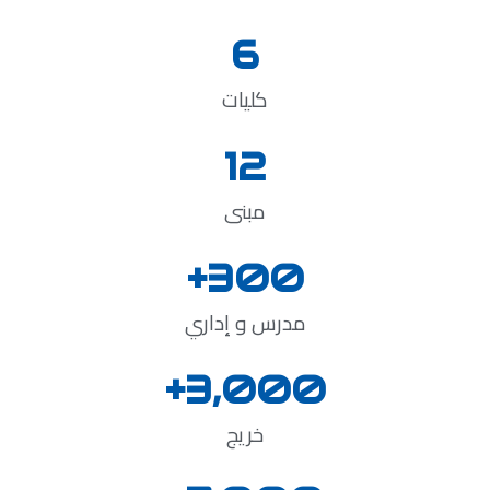
6
كليات
12
مبنى
+
300
مدرس و إداري
+
3,000
خريج