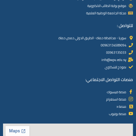
موقع بوابة الطالب الالكترونية
مجلة الجامعة الوطنية العلمية
للتواصل :
سوريا - محافظة حماة - الطريق الدولي حمص حماة
00963134589094
00963135033
info@wpu.edu.sy
نموذج للشكاوي
منصات التواصل الاجتماعي:
منصة فيسبوك
منصة انستغرام
منصة x
منصة يوتيوب