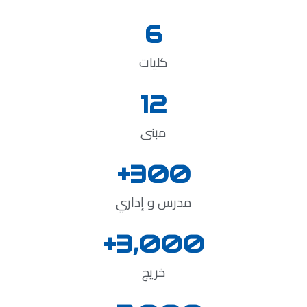
6
كليات
12
مبنى
+
300
مدرس و إداري
+
3,000
خريج