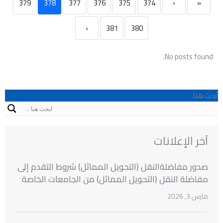
379
378
377
376
375
374
‹
«
›
381
380
No posts found.
أبحث هنا
آخر الإعلانات
صدور مفاضلةالنقل (التحويل المماثل) شروط التقدم إلى
مفاضلة النقل (التحويل المماثل) من الجامعات الخاصة
السورية إلى الجامعات الخاصة السورية للطلاب
مارس 3, 2026
المقبولين بنتائج مفاضلة القبول الجامعي للعام
الدراسي 2025/2026