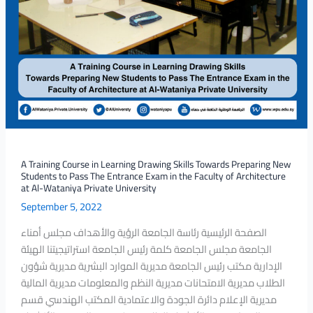
Students
to
Pass
The
Entrance
Exam
in
the
Faculty
of
A Training Course in Learning Drawing Skills Towards Preparing New
Architecture
Students to Pass The Entrance Exam in the Faculty of Architecture
at
at Al-Wataniya Private University
Al-
September 5, 2022
Wataniya
الصفحة الرئيسية رئاسة الجامعة الرؤية والأهداف مجلس أمناء
Private
الجامعة مجلس الجامعة كلمة رئيس الجامعة استراتيجيتنا الهيئة
University
الإدارية مكتب رئيس الجامعة مديرية الموارد البشرية مديرية شؤون
الطلاب مديرية الامتحانات مديرية النظم والمعلومات مديرية المالية
مديرية الإعلام دائرة الجودة والاعتمادية المكتب الهندسي قسم