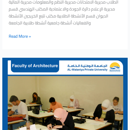
الطلاب مديرية الامتحانات مديرية النظم والمعلومات مديرية المالية
مديرية الإعلام دائرة الجودة والاعتمادية المكتب الهندسي قسم
الديوان قسم الأنشطة الطلابية مكتب تتبع الخريجين الأنشطة
والفعاليات أنشطة جامعية أنشطة طلابية الجامعة
Read More »
A
Training
Course
in
Learning
Drawing
Skills
Towards
Preparing
New