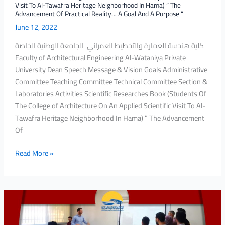
Visit To Al-Tawafra Heritage Neighborhood In Hama) ” The
Tawafra
Advancement Of Practical Reality… A Goal And A Purpose “
Heritage
June 12, 2022
Neighborhood
كلية هندسة العمارة والتخطيط العمراني الجامعة الوطنية الخاصة
In
Faculty of Architectural Engineering Al-Wataniya Private
Hama)
University Dean Speech Message & Vision Goals Administrative
”
Committee Teaching Committee Technical Committee Section &
The
Laboratories Activities Scientific Researches Book (Students Of
Advancement
The College of Architecture On An Applied Scientific Visit To Al-
Of
Tawafra Heritage Neighborhood In Hama) ” The Advancement
Practical
Of
Reality…
A
Read More »
Goal
And
A
Purpose
The
“
outputs
of