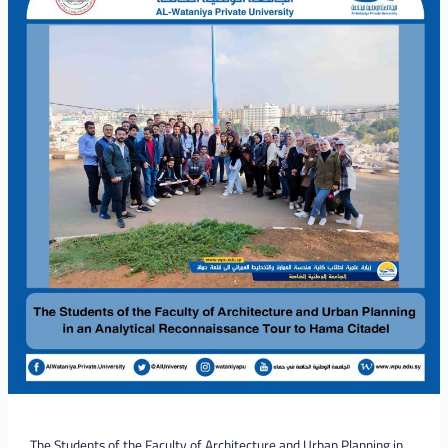
of
the
Faculty
of
Architecture
and
Urban
Planning
in
an
Analytical
Reconnaissance
Tour
to
Hama
Citadel
The Students of the Faculty of Architecture and Urban Planning in