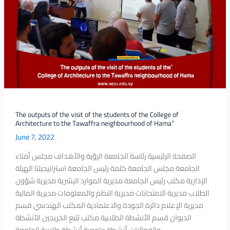
the
visit
of
the
students
of
the
College
of
The outputs of the visit of the students of the College of
Architecture
Architecture to the Tawaffra neighbourhood of Hama”
to
June 7, 2022
the
Tawaffra
الصفحة الرئيسية رئاسة الجامعة الرؤية والأهداف مجلس أمناء
neighbourhood
الجامعة مجلس الجامعة كلمة رئيس الجامعة استراتيجيتنا الهيئة
of
الإدارية مكتب رئيس الجامعة مديرية الموارد البشرية مديرية شؤون
Hama”
الطلاب مديرية الامتحانات مديرية النظم والمعلومات مديرية المالية
مديرية الإعلام دائرة الجودة والاعتمادية المكتب الهندسي قسم
الديوان قسم الأنشطة الطلابية مكتب تتبع الخريجين الأنشطة
والفعاليات أنشطة جامعية أنشطة طلابية الجامعة