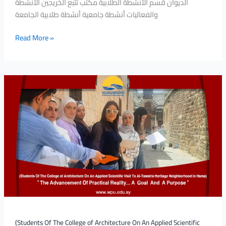
الديوان قسم الأنشطة الطلابية مكتب تتبع الخريجين الأنشطة
والفعاليات أنشطة جامعية أنشطة طلابية الجامعة
Read More »
(Students
Of
The
College
of
Architecture
On
An
Applied
Scientific
Visit
To
(Students Of The College of Architecture On An Applied Scientific
Al-