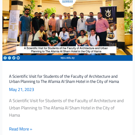
Scientific
Visit
for
Students
of
the
Faculty
of
Architecture
and
Urban
A Scientific Visit for Students of the Faculty of Architecture and
Urban Planning to The Afamia Al Sham Hotel in the City of Hama
Planning
May 21, 2023
to
The
A Scientific Visit for Students of the Faculty of Architecture and
Afamia
Urban Planning to The Afamia Al Sham Hotel in the City of
Al
Hama
Sham
Hotel
Read More »
in