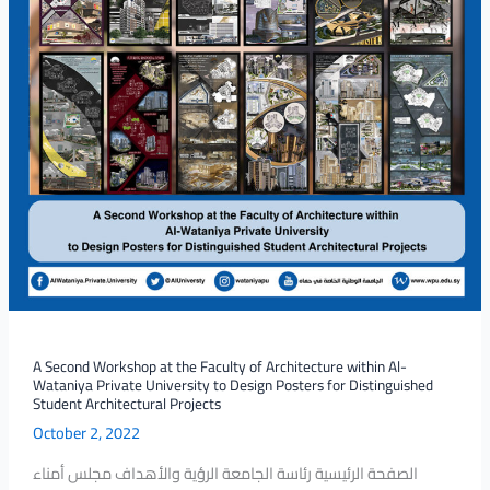
of
Architecture
within
Al-
Wataniya
Private
University
to
Design
Posters
for
Distinguished
Student
Architectural
A Second Workshop at the Faculty of Architecture within Al-
Projects
Wataniya Private University to Design Posters for Distinguished
Student Architectural Projects
October 2, 2022
الصفحة الرئيسية رئاسة الجامعة الرؤية والأهداف مجلس أمناء